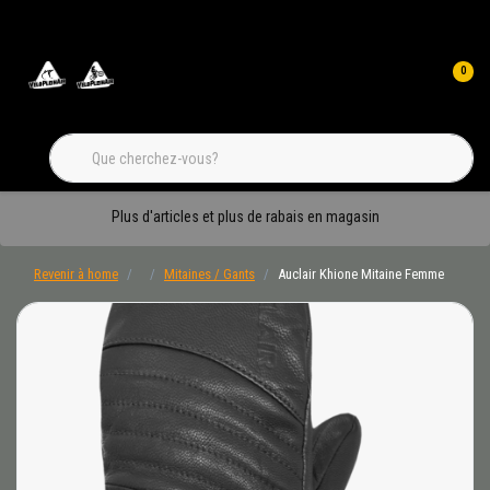
0
Plus d'articles et plus de rabais en magasin
Revenir à home
Mitaines / Gants
Auclair Khione Mitaine Femme