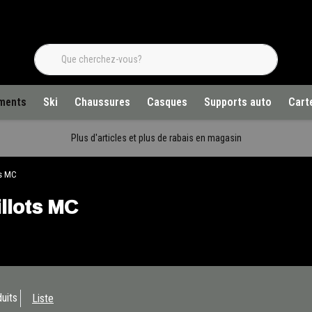
ments
Ski
Chaussures
Casques
Supports auto
Cart
Plus d'articles et plus de rabais en magasin
ts MC
llots MC
uits
Liste