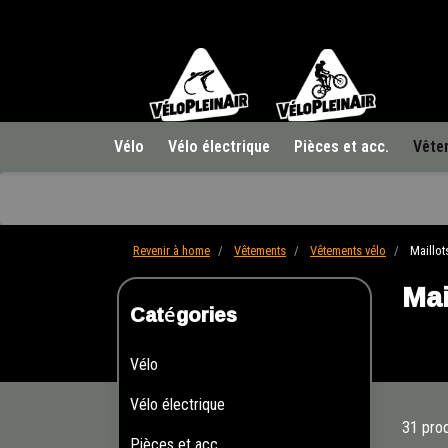
Vélo
Vélo électrique
Pièces et acc.
Vête
Revenir à home
Vêtements
Vêtements vélo
Maillo
Mai
Catégories
Vélo
Vélo électrique
31 prod
Pièces et acc.