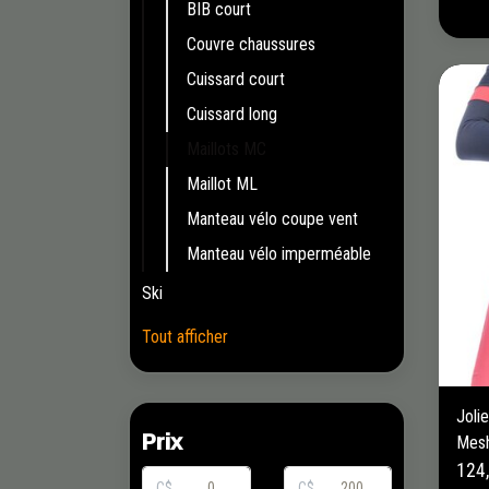
BIB court
Couvre chaussures
Cuissard court
Cuissard long
Maillots MC
Maillot ML
Manteau vélo coupe vent
Manteau vélo imperméable
Ski
Tout afficher
Joli
Prix
Mesh
124
C$
C$