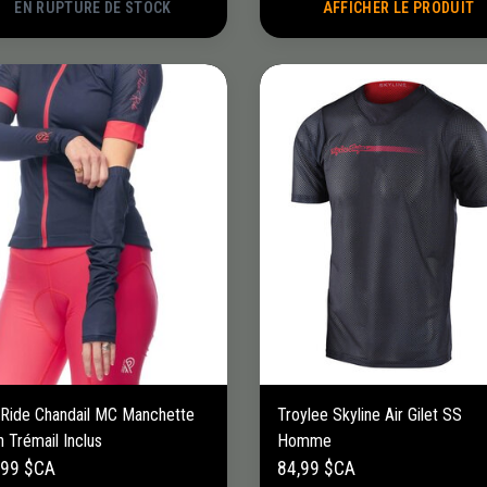
EN RUPTURE DE STOCK
AFFICHER LE PRODUIT
eRide Chandail MC Manchette
Troylee Skyline Air Gilet SS
 Trémail Inclus
Homme
,99 $CA
84,99 $CA