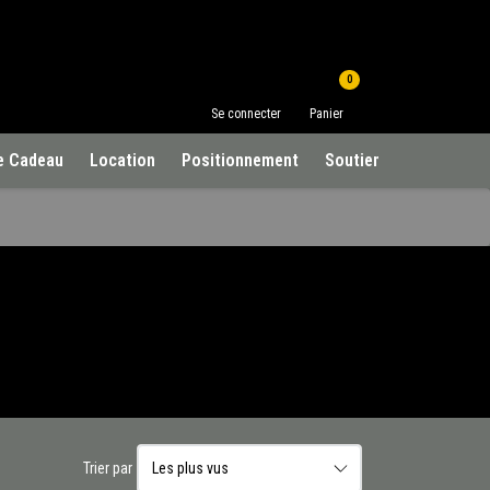
0
Se connecter
Panier
e Cadeau
Location
Positionnement
Soutien à la clientèle
Trier par