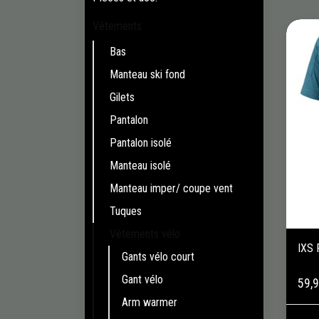
Vêtements
Bas
Manteau ski fond
Gilets
Pantalon
Pantalon isolé
Manteau isolé
Manteau imper/ coupe vent
Tuques
Vêtements vélo
IXS 
Gants vélo court
Gant vélo
59,
Arm warmer