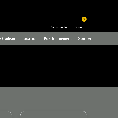
0
Se connecter
Panier
e Cadeau
Location
Positionnement
Soutien à la clientèle