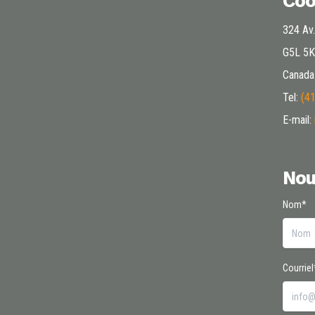
Coo
324 Av.
G5L 5K
Canada
Tel:
(4
E-mail:
Nou
Nom*
Courriel