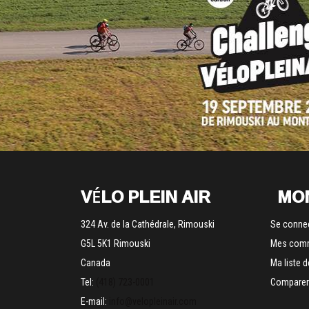
VÉLO PLEIN AIR
MO
324 Av. de la Cathédrale, Rimouski
Se conne
G5L 5K1 Rimouski
Mes com
Canada
Ma liste 
Tel:
(418) 723-0001
Comparer 
E-mail:
info@velopleinair.com