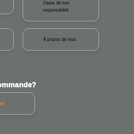
Clause de non-
responsabilité
À propos de nous
 commande?
iel