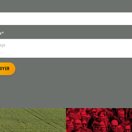
e*
OYER