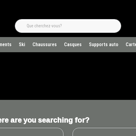
ments
Ski
Chaussures
Casques
Supports auto
Cart
re are you searching for?