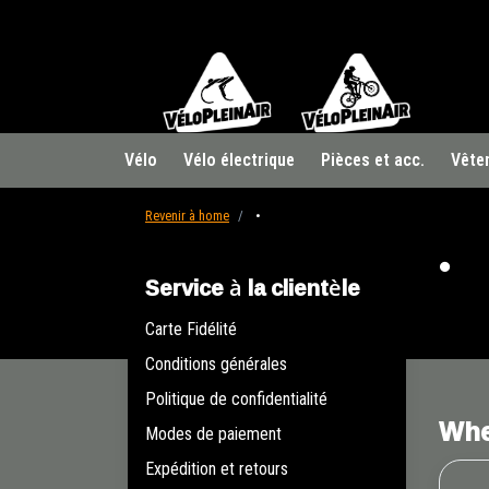
Vélo
Vélo électrique
Pièces et acc.
Vête
Revenir à home
•
•
Service à la clientèle
Carte Fidélité
Conditions générales
Politique de confidentialité
Whe
Modes de paiement
Expédition et retours