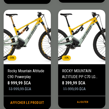
-36%
-30%
Rocky Mountain Altitude
ROCKY MOUNTAIN
C90 Powerplay
ALTITUDE PP C70 LG
BL/YW
8 999,99 $CA
8 399,99 $CA
13 999,99 $CA
11 999,99 $CA
AJOUTER
AFFICHER LE PRODUIT