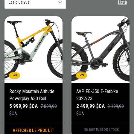
Liste
-24%
-22%
Rocky Mountain Altitude
AVP FB-350 E-Fatbike
Powerplay A30 Coil
2022/23
5 999,99 $CA
2 499,99 $CA
7 899,99
3 199,99
$CA
$CA
EN RUPTURE DE STOCK
AFFICHER LE PRODUIT