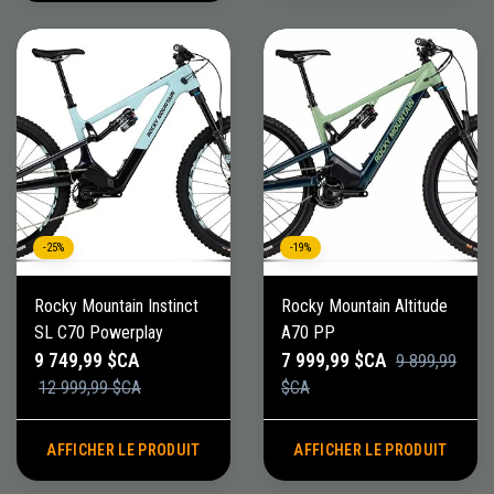
-25%
-19%
Rocky Mountain Instinct
Rocky Mountain Altitude
SL C70 Powerplay
A70 PP
9 749,99 $CA
7 999,99 $CA
9 899,99
12 999,99 $CA
$CA
AFFICHER LE PRODUIT
AFFICHER LE PRODUIT