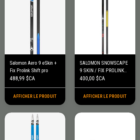
Salomon Aero 9 eSkin +
SALOMON SNOWSCAPE
Fix Prolink Shift pro
9 SKIN / FIX PROLINK
SHIFT PRO
488,99 $CA
400,00 $CA
AFFICHER LE PRODUIT
AFFICHER LE PRODUIT