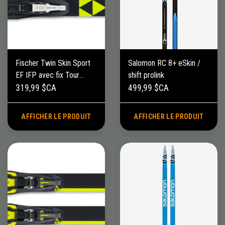
Fischer Twin Skin Sport
Salomon RC 8+ eSkin /
EF IFP avec fix Tour
shift prolink
step-in
319,99 $CA
499,99 $CA
AFFICHER LE PRODUIT
AFFICHER LE PRODUIT