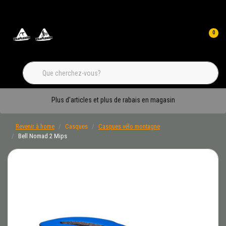
0
Plus d'articles et plus de rabais en magasin
Revenir à home
Casques
Casques vélo montagne
Bell Nomad 2 Mips