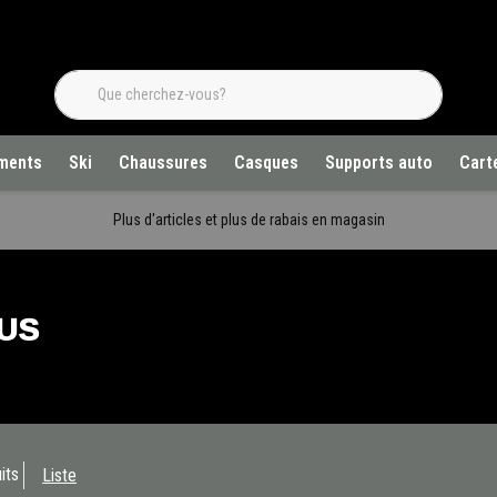
ments
Ski
Chaussures
Casques
Supports auto
Cart
Plus d'articles et plus de rabais en magasin
US
its
Liste