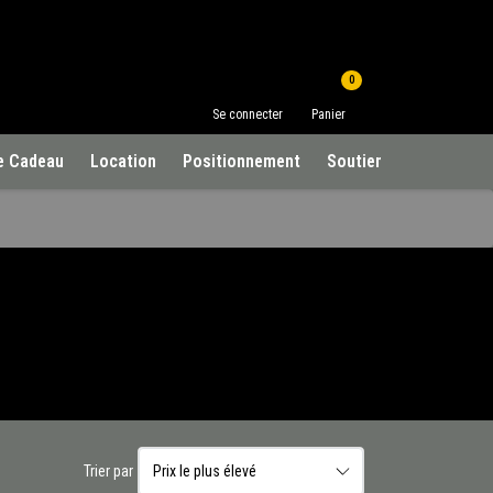
0
Se connecter
Panier
e Cadeau
Location
Positionnement
Soutien à la clientèle
Trier par