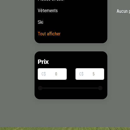
Vêtements
Aucun p
Ski
Tout afficher
Prix
C$
C$