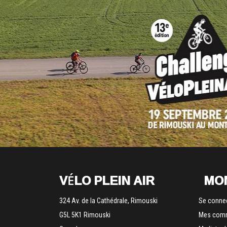
VÉLO PLEIN AIR
MO
324 Av. de la Cathédrale, Rimouski
Se conne
G5L 5K1 Rimouski
Mes com