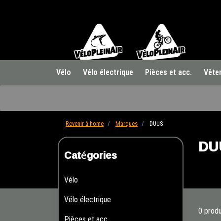
Vélo
Vélo électrique
Pièces et acc.
Vête
Revenir à home
Marques
DUUS
DU
Catégories
Vélo
Vélo électrique
0 produ
Pièces et acc.