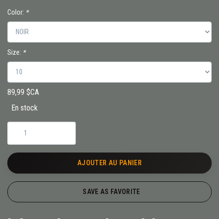
Color:
*
Size:
*
89,99 $CA
En stock
AJOUTER AU PANIER
SAVE AS FAVORITE