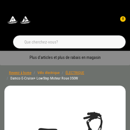
0
Plus d'articles et plus de rabais en magasin
Revenir à home
Vélo électrique
ÉLECTRIQUE
Damco E-Cruise+ LowStep Moteur Roue 350W