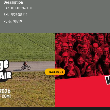
Description
EAN: 883385267110
SKU: FE25085411
Poids: 90719
FACEBOOK