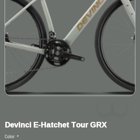
Devinci E-Hatchet Tour GRX
Color:
*