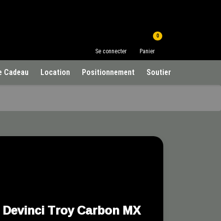
0
Se connecter
Panier
e Cadeau
Location
Positionnement
Soutien à la clientèle
Devinci Troy Carbon MX