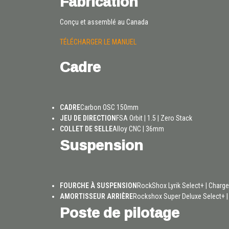
Fabrication
Conçu et assemblé au Canada
TÉLÉCHARGER LE MANUEL
Cadre
CADRE
Carbon OSC 150mm
JEU DE DIRECTION
FSA Orbit | 1.5 | Zero Stack
COLLET DE SELLE
Alloy CNC | 36mm
Suspension
FOURCHE À SUSPENSION
RockShox Lyrik Select+ | Charger
AMORTISSEUR ARRIÈRE
Rockshox Super Deluxe Select+ |
Poste de pilotage