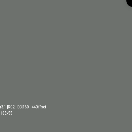
3.1 |RC2 | DB|160 | 44Offset
 185x55