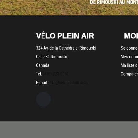
VÉLO PLEIN AIR
MO
324 Av. de la Cathédrale, Rimouski
Se conne
G5L 5K1 Rimouski
Mes com
Canada
Ma liste 
Tel:
(418) 723-0001
Comparer 
E-mail:
info@velopleinair.com