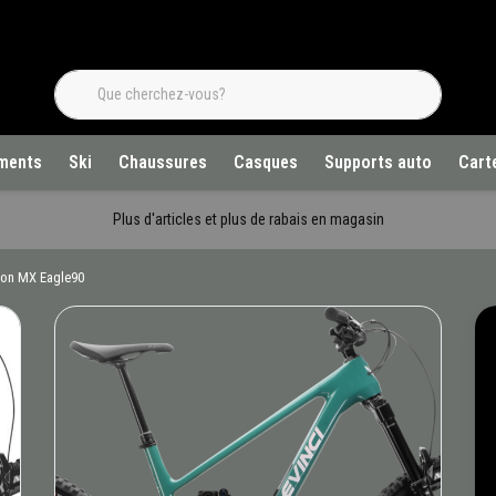
ments
Ski
Chaussures
Casques
Supports auto
Cart
Plus d'articles et plus de rabais en magasin
bon MX Eagle90