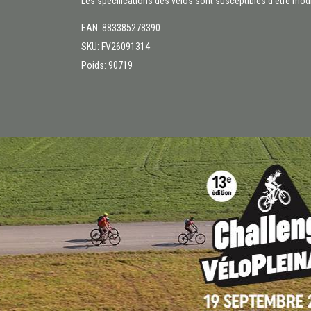
Les spécifications des vélos sont susceptibles d’être modi
EAN: 883385278390
SKU: FV26091314
Poids: 90719