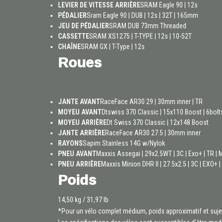
LEVIER DE VITESSE ARRIÈRE
SRAM Eagle 90 | 12s
PÉDALIER
Sram Eagle 90 | DUB | 12s | 32T | 165mm
JEU DE PÉDALIER
SRAM DUB 73mm Threaded
CASSETTE
SRAM XS1275 | T-TYPE | 12s | 10-52T
CHAÎNE
SRAM GX | T-Type | 12s
Roues
JANTE AVANT
RaceFace AR30 29 | 30mm inner | TR
MOYEU AVANT
Dtswiss 370 Classic | 15x110 Boost | 6bolt
MOYEU ARRIÈRE
Dt Swiss 370 Classic | 12x148 Boost
JANTE ARRIÈRE
RaceFace AR30 27.5 | 30mm inner
RAYONS
Sapim Stainless 14G w/Nylok
PNEU AVANT
Maxxis Assegai | 29x2.5WT | 3C | Exo+ | TR | 
PNEU ARRIÈRE
Maxxis Minion DHR II | 27.5x2.5 | 3C | EXO+ |
Poids
14,50 kg / 31,97 lb
*Pour un vélo complet médium, poids approximatif et suj