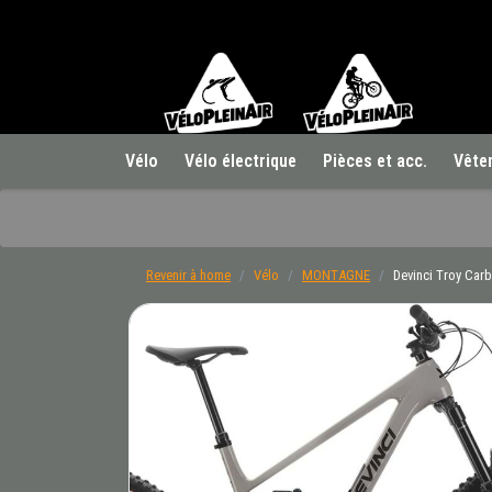
Vélo
Vélo électrique
Pièces et acc.
Vête
Revenir à home
Vélo
MONTAGNE
Devinci Troy Car