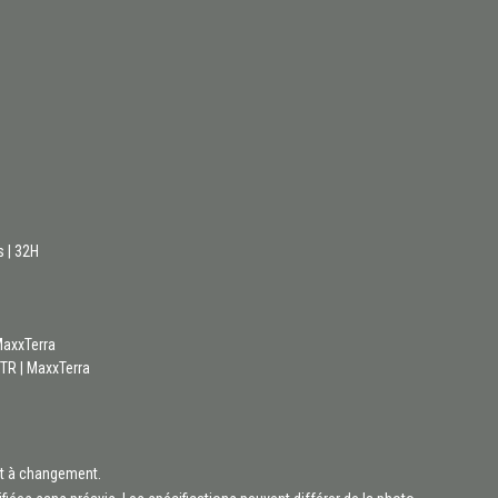
s | 32H
MaxxTerra
 TR | MaxxTerra
et à changement.