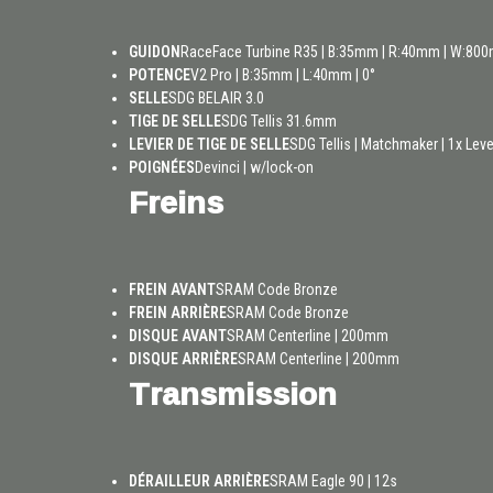
GUIDON
RaceFace Turbine R35 | B:35mm | R:40mm | W:80
POTENCE
V2 Pro | B:35mm | L:40mm | 0°
SELLE
SDG BELAIR 3.0
TIGE DE SELLE
SDG Tellis 31.6mm
LEVIER DE TIGE DE SELLE
SDG Tellis | Matchmaker | 1x Leve
POIGNÉES
Devinci | w/lock-on
Freins
FREIN AVANT
SRAM Code Bronze
FREIN ARRIÈRE
SRAM Code Bronze
DISQUE AVANT
SRAM Centerline | 200mm
DISQUE ARRIÈRE
SRAM Centerline | 200mm
Transmission
DÉRAILLEUR ARRIÈRE
SRAM Eagle 90 | 12s