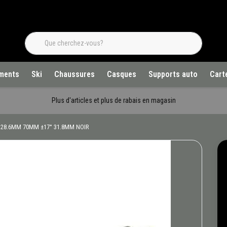
ments
Ski
Chaussures
Casques
Supports auto
Cart
Plus d'articles et plus de rabais en magasin
 28.6MM 70MM ±17° 31.8MM NOIR