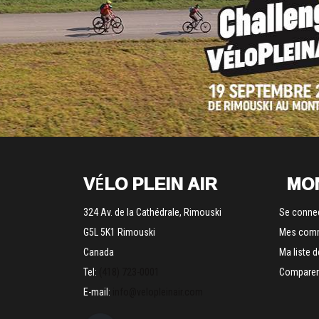
VÉLO PLEIN AIR
MO
324 Av. de la Cathédrale, Rimouski
Se conne
G5L 5K1 Rimouski
Mes com
Canada
Ma liste 
Tel:
(418) 723-0001
Comparer 
E-mail:
info@velopleinair.com