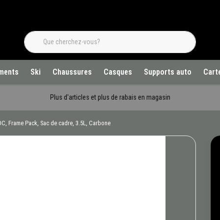
ments
Ski
Chaussures
Casques
Supports auto
Cart
Plus d'articles et plus de rabais en magasin
C, Frame Pack, Sac de cadre, 3.5L, Carbone