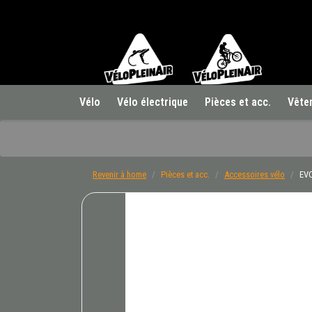
Vélo
Vélo électrique
Pièces et acc.
Vête
Revenir à home
Pièces et acc.
Accessoires vélo
EVO