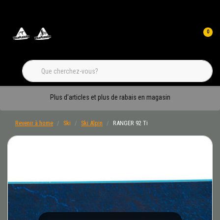
0
Plus d'articles et plus de rabais en magasin
Revenir à home
Ski
Ski Alpin
RANGER 92 Ti