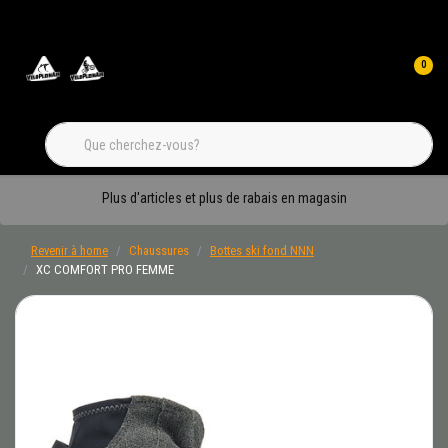
0
Plus d'articles et plus de rabais en magasin
Revenir à home
Chaussures
Bottes ski fond NNN
XC COMFORT PRO FEMME