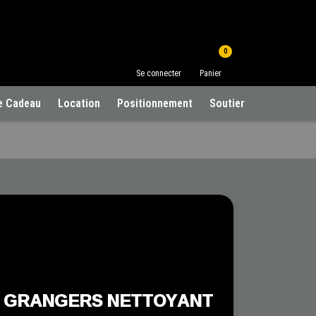
0
Se connecter
Panier
e Cadeau
Location
Positionnement
Soutien à la clientèle
GRANGERS NETTOYANT