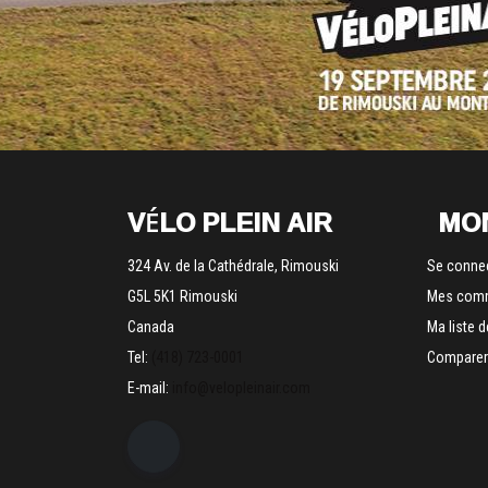
VÉLO PLEIN AIR
MO
324 Av. de la Cathédrale, Rimouski
Se conne
G5L 5K1 Rimouski
Mes com
Canada
Ma liste 
Tel:
(418) 723-0001
Comparer 
E-mail:
info@velopleinair.com