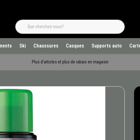
ments
Ski
Chaussures
Casques
Supports auto
Cart
Plus d'articles et plus de rabais en magasin