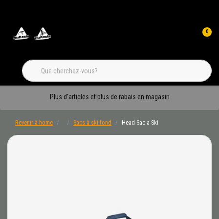
0
Plus d'articles et plus de rabais en magasin
Revenir à home
Sacs à ski fond
Head Sac a Ski