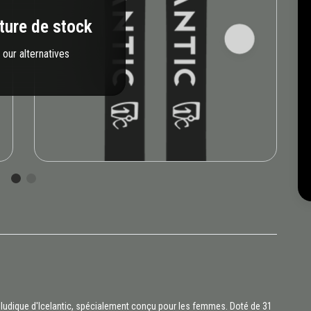
ture de stock
our alternatives
et ludique d'Icelantic, spécialement conçu pour les femmes. Doté de 31