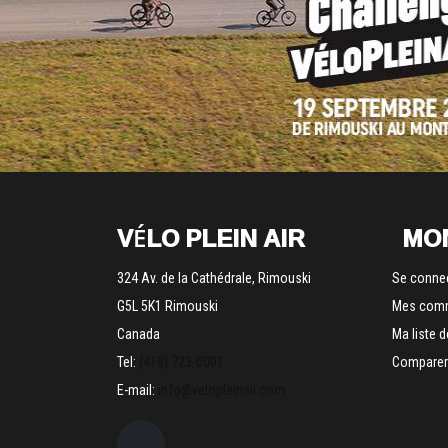
VÉLO PLEIN AIR
MO
324 Av. de la Cathédrale, Rimouski
Se conne
G5L 5K1 Rimouski
Mes com
Canada
Ma liste 
Tel:
(418) 723-0001
Comparer 
E-mail:
info@velopleinair.com