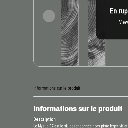
En rup
View 
Informations sur le produit
Informations sur le produit
Description
Le Mystic 97 est le ski de randonnée hors-piste léger, vif 