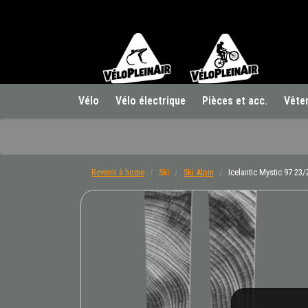
Vélo
Vélo électrique
Pièces et acc.
Vête
Revenir à home
Ski
Ski Alpin
Icelantic Mystic 97 23/