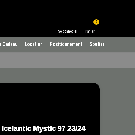
0
Se connecter
Panier
e Cadeau
Location
Positionnement
Soutien à la clientèle
Icelantic Mystic 97 23/24