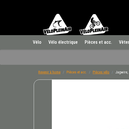
Vélo
Vélo électrique
Pièces et acc.
Vête
Revenir à home
Pièces et acc.
Pièces vélo
Jagwire,