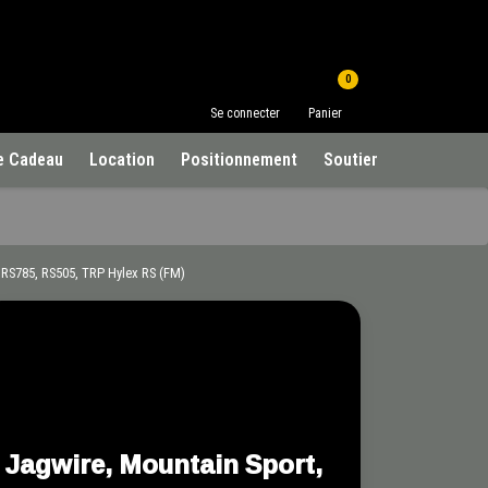
0
Se connecter
Panier
e Cadeau
Location
Positionnement
Soutien à la clientèle
, RS785, RS505, TRP Hylex RS (FM)
Jagwire, Mountain Sport,