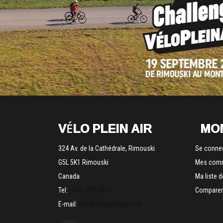
VÉLO PLEIN AIR
MO
324 Av. de la Cathédrale, Rimouski
Se conne
G5L 5K1 Rimouski
Mes com
Canada
Ma liste 
Tel:
(418) 723-0001
Comparer 
E-mail:
info@velopleinair.com