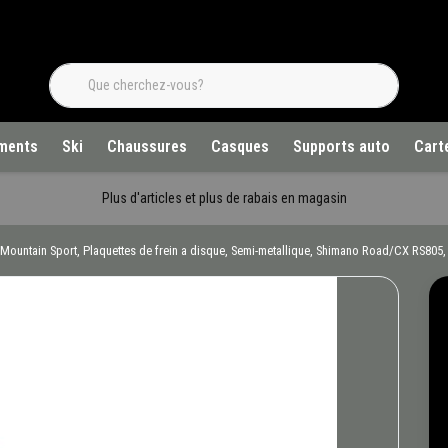
ments
Ski
Chaussures
Casques
Supports auto
Cart
Plus d'articles et plus de rabais en magasin
 Mountain Sport, Plaquettes de frein a disque, Semi-metallique, Shimano Road/CX RS805