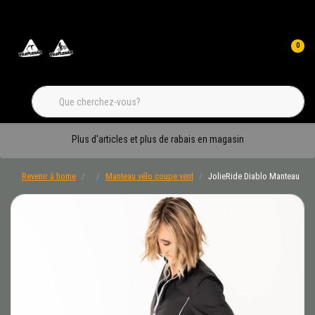
0
Plus d'articles et plus de rabais en magasin
Revenir à home
Manteau vélo coupe vent
JolieRide Diablo Manteau