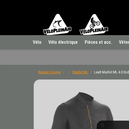
Vélo
Vélo électrique
Pièces et acc.
Vête
Revenir à home
Maillot ML
Leatt Maillot ML 4.0 E