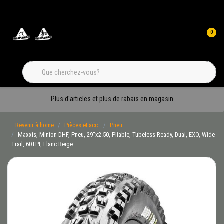
0
Plus d'articles et plus de rabais en magasin
Revenir à home
Pièces et acc.
Pneu
Maxxis, Minion DHF, Pneu, 29''x2.50, Pliable, Tubeless Ready, Dual, EXO, Wide
Trail, 60TPI, Flanc Beige