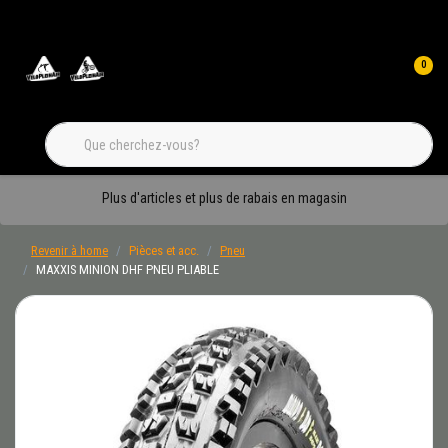
0
Plus d'articles et plus de rabais en magasin
Revenir à home
Pièces et acc.
Pneu
MAXXIS MINION DHF PNEU PLIABLE