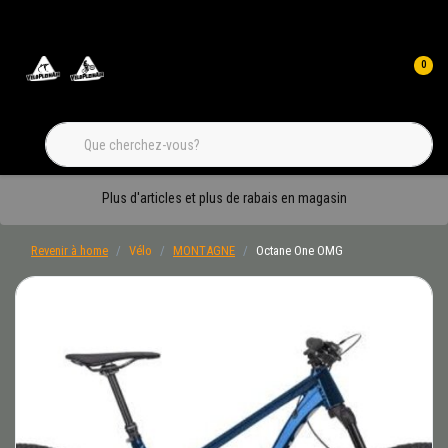
0
Plus d'articles et plus de rabais en magasin
Revenir à home
Vélo
MONTAGNE
Octane One OMG