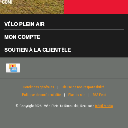
VÉLO PLEIN AIR
MON COMPTE
SOUTIEN À LA CLIENTÈLE
Conditions générales
|
Clause de non-responsabilité
|
Politique de confidentialité
|
Plan du site
|
RSS Feed
© Copyright 2026 - Vélo Plein Air Rimouski | Realisatie
InStijl Media