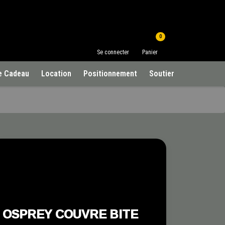
0
Se connecter
Panier
e Cadeau
Location
Positionnement
Soutien à la clientèle
OSPREY COUVRE BITE