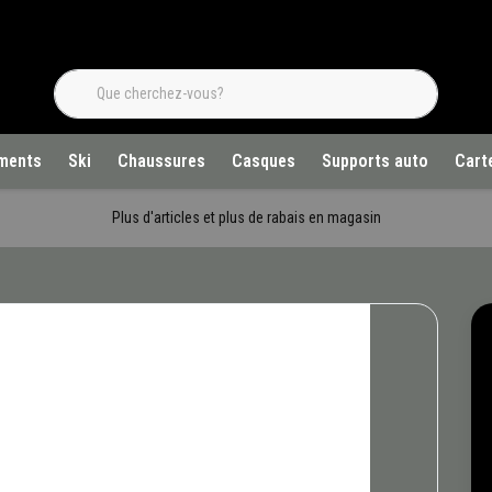
ments
Ski
Chaussures
Casques
Supports auto
Cart
Plus d'articles et plus de rabais en magasin