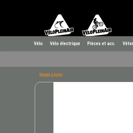
Vélo
Vélo électrique
Pièces et acc.
Vête
Revenir à home