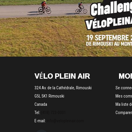
VÉLO PLEIN AIR
MO
324 Av. de la Cathédrale, Rimouski
Se conne
G5L 5K1 Rimouski
Mes com
Canada
Ma liste 
Tel:
(418) 723-0001
Comparer 
E-mail:
info@velopleinair.com