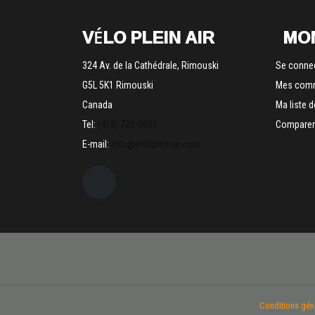
VÉLO PLEIN AIR
MO
324 Av. de la Cathédrale, Rimouski
Se conne
G5L 5K1 Rimouski
Mes com
Canada
Ma liste 
Tel:
(418) 723-0001
Comparer 
E-mail:
info@velopleinair.com
Conditions gén