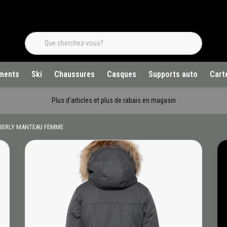
ments
Ski
Chaussures
Casques
Supports auto
Cart
Plus d'articles et plus de rabais en magasin
BERLY MANTEAU FEMME