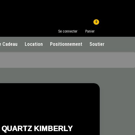
0
Se connecter
Panier
e Cadeau
Location
Positionnement
Soutien à la clientèle
QUARTZ KIMBERLY