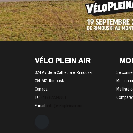
VÉLO PLEIN AIR
MO
324 Av. de la Cathédrale, Rimouski
Se conne
G5L 5K1 Rimouski
Mes com
Canada
Ma liste 
Tel:
(418) 723-0001
Comparer 
E-mail:
info@velopleinair.com