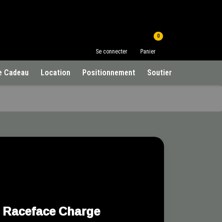
0
Se connecter
Panier
e Cadeau
Location
Positionnement
Soutien à la clientèle
Raceface Charge