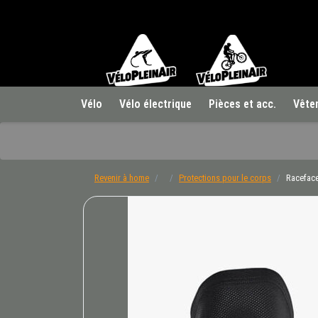
Vélo
Vélo électrique
Pièces et acc.
Vête
Revenir à home
Protections pour le corps
Racefac