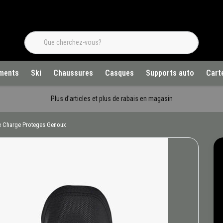
ments
Ski
Chaussures
Casques
Supports auto
Cart
Plus d'articles et plus de rabais en magasin
e Charge Proteges Genoux