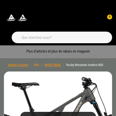
0
Plus d'articles et plus de rabais en magasin
Revenir à home
Vélo
MONTAGNE
Rocky Mountain Instinct A50