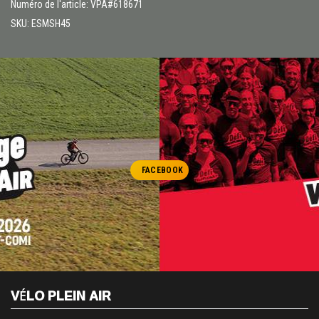
Numéro de l'article: VPA#618671
SKU: ESMSH45
FACEBOOK
VÉLO PLEIN AIR