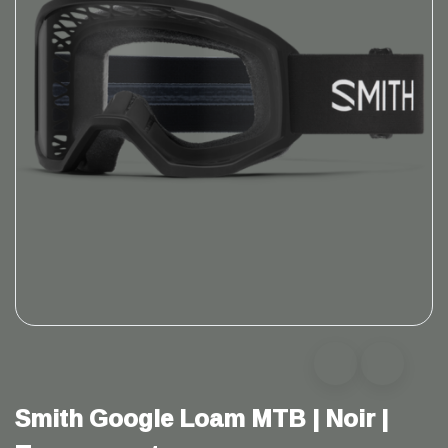
Smith Google Loam MTB | Noir |