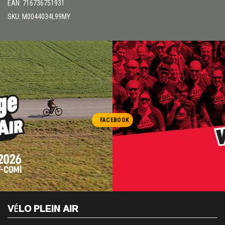
EAN: 716736751931
SKU: M0044034L99MY
FACEBOOK
VÉLO PLEIN AIR