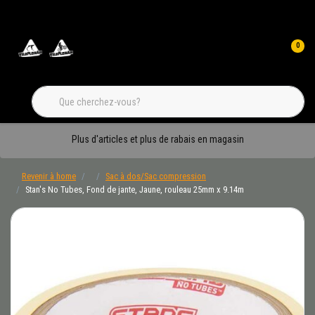
0
Plus d'articles et plus de rabais en magasin
Revenir à home
Sac à dos/Sac compression
Stan's No Tubes, Fond de jante, Jaune, rouleau 25mm x 9.14m