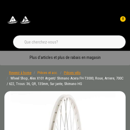
0
Plus d'articles et plus de rabais en magasin
Revenir à home
Pièces et acc.
Pièces vélo
Wheel Shop, Alex X101 Argent/ Shimano Acera FH-T3000, Roue, Arriere, 700C
/ 622, Trous: 36, QR, 135mm, Sur jante, Shimano HG