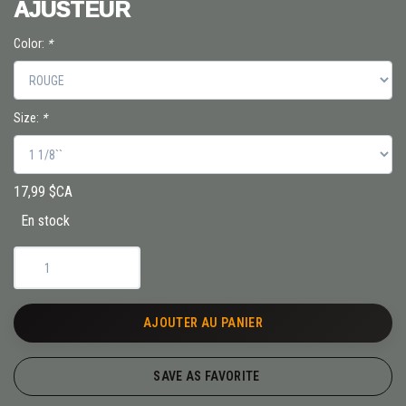
AJUSTEUR
Color:
*
Size:
*
17,99 $CA
En stock
AJOUTER AU PANIER
SAVE AS FAVORITE